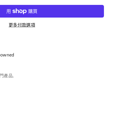
更多付款選項
reowned
門產品
,