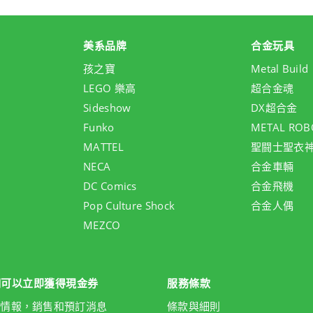
美系品牌
合金玩具
孩之寶
Metal Build
LEGO 樂高
超合金魂
Sideshow
DX超合金
Funko
METAL ROB
MATTEL
聖闘士聖衣
NECA
合金車輛
DC Comics
合金飛機
Pop Culture Shock
合金人偶
MEZCO
們可以立即獲得現金券
服務條款
新情報，銷售和預訂消息
條款與細則