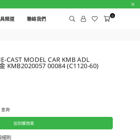
0
玩具頻道
聯絡我們
DIE-CAST MODEL CAR KMB ADL
 KMB2020057 00084 (C1120-60)
查詢
加到購物車
與細則