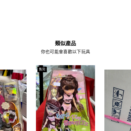
類似產品
你也可能會喜歡以下玩具
售完