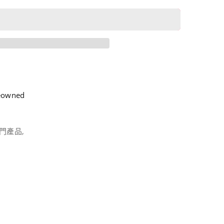
reowned
門產品
,