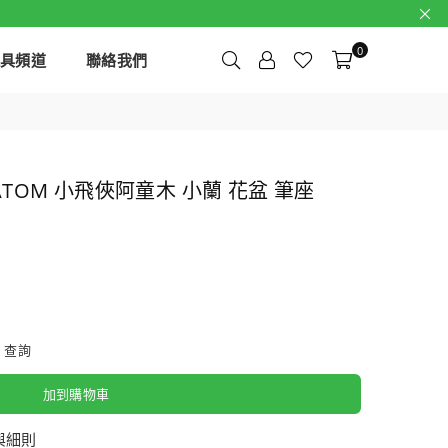
0
玩具頻道
聯絡我們
OY ATOM 小飛俠阿童木 小蘭 花盆 筆座
查詢
加到購物車
與細則