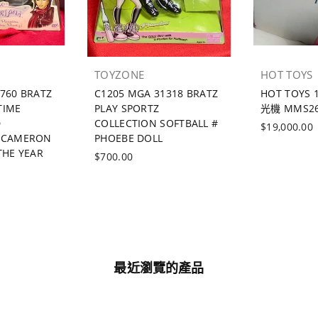
TOYZONE
HOT TOYS
760 BRATZ
C1205 MGA 31318 BRATZ
HOT TOYS
TIME
PLAY SPORTZ
光機 MMS2
D
COLLECTION SOFTBALL #
價
$19,000.00
#CAMERON
PHOEBE DOLL
格
THE YEAR
價
$700.00
格
最近瀏覽的產品