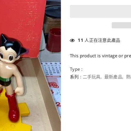
11
人正在注意此產品
This product is vintage or p
Type :
系列 :
二手玩具
,
最新產品
,
熱