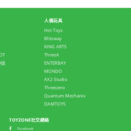
人偶玩具
Hot Toys
Blitzway
KING ARTS
OT
ThreeA
神話
ENTERBAY
MONDO
AX2 Studio
Threezero
Quantum Mechanix
DAMTOYS
TOYZONE社交網絡
Facebook