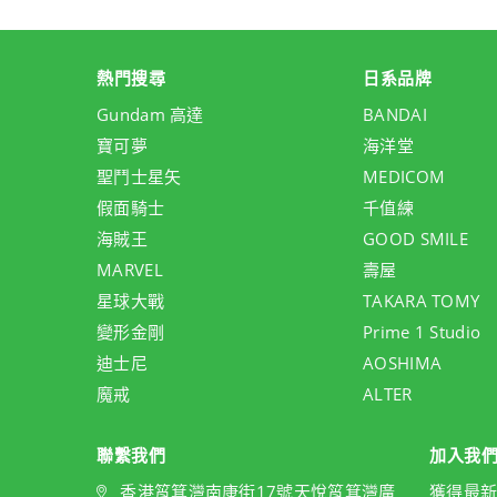
熱門搜尋
日系品牌
Gundam 高達
BANDAI
寶可夢
海洋堂
聖鬥士星矢
MEDICOM
假面騎士
千值練
海賊王
GOOD SMILE
MARVEL
壽屋
星球大戰
TAKARA TOMY
變形金剛
Prime 1 Studio
迪士尼
AOSHIMA
魔戒
ALTER
聯繫我們
加入我
香港筲箕灣南康街17號天悅筲箕灣廣
獲得最