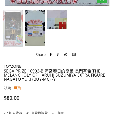
Share :
TOYZONE
SEGA PRIZE 16903-B 涼宮春日的憂鬱 長門有希 THE
MELANCHOLY OF HARUHI SUZUMIYA EXTRA FIGURE
NAGATO YUKI (BUY-MC) 存
狀況:
無貨
價
$80.00
格
加入收藏
交貨與退貨
查詢