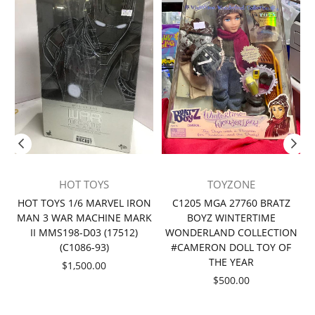
HOT TOYS
TOYZONE
者
HOT TOYS 1/6 MARVEL IRON
C1205 MGA 27760 BRATZ
MAN 3 WAR MACHINE MARK
BOYZ WINTERTIME
II MMS198-D03 (17512)
WONDERLAND COLLECTION
(C1086-93)
#CAMERON DOLL TOY OF
THE YEAR
價
$1,500.00
格
價
$500.00
格