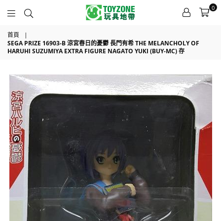
0
TOYZONE
首頁
|
SEGA PRIZE 16903-B 涼宮春日的憂鬱 長門有希 THE MELANCHOLY OF
HARUHI SUZUMIYA EXTRA FIGURE NAGATO YUKI (BUY-MC) 存