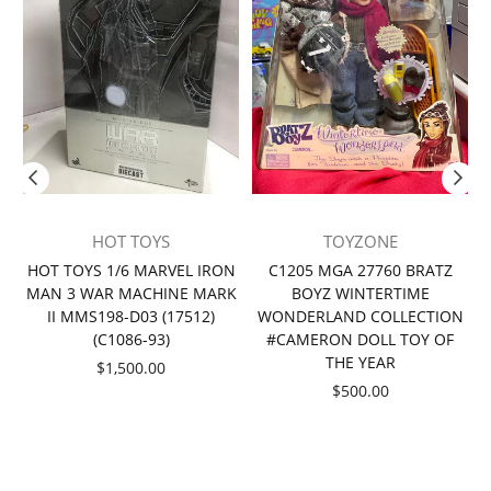
HOT TOYS
TOYZONE
者
HOT TOYS 1/6 MARVEL IRON
C1205 MGA 27760 BRATZ
MAN 3 WAR MACHINE MARK
BOYZ WINTERTIME
II MMS198-D03 (17512)
WONDERLAND COLLECTION
(C1086-93)
#CAMERON DOLL TOY OF
THE YEAR
價
$1,500.00
格
價
$500.00
格