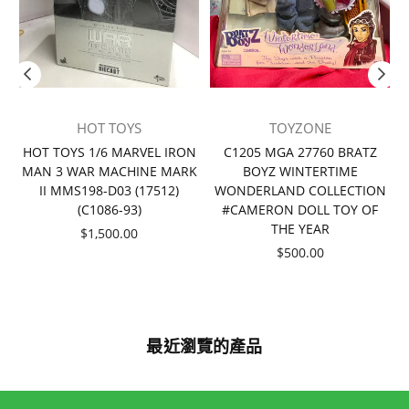
HOT TOYS
TOYZONE
者
HOT TOYS 1/6 MARVEL IRON
C1205 MGA 27760 BRATZ
MAN 3 WAR MACHINE MARK
BOYZ WINTERTIME
II MMS198-D03 (17512)
WONDERLAND COLLECTION
(C1086-93)
#CAMERON DOLL TOY OF
THE YEAR
價
$1,500.00
格
價
$500.00
格
最近瀏覽的產品