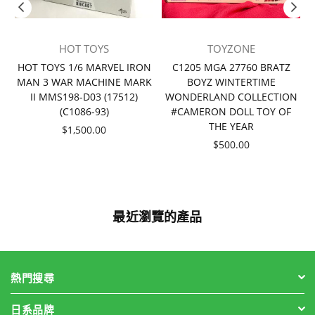
HOT TOYS
TOYZONE
者
HOT TOYS 1/6 MARVEL IRON
C1205 MGA 27760 BRATZ
MAN 3 WAR MACHINE MARK
BOYZ WINTERTIME
II MMS198-D03 (17512)
WONDERLAND COLLECTION
(C1086-93)
#CAMERON DOLL TOY OF
THE YEAR
價
$1,500.00
格
價
$500.00
格
最近瀏覽的產品
熱門搜尋
日系品牌