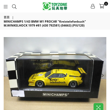
0
TOYZONE
首頁
|
MINICHAMPS 1/43 BMW M1 PROCAR "Kreistelefonbuch"
M.WINKELHOCK 1979 #81 (430 792581) (04663) (PIU120)