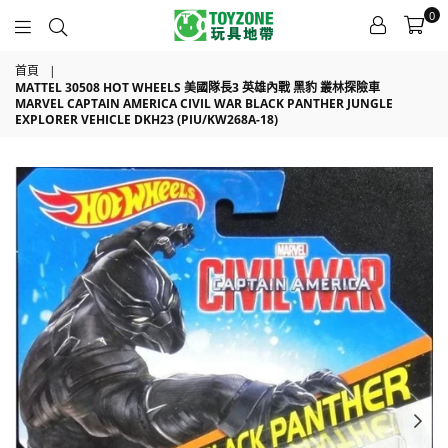
0
TOYZONE
首頁
|
MATTEL 30508 HOT WHEELS 美國隊長3 英雄內戰 黑豹 叢林探險車
MARVEL CAPTAIN AMERICA CIVIL WAR BLACK PANTHER JUNGLE
EXPLORER VEHICLE DKH23 (PIU/KW268A-18)