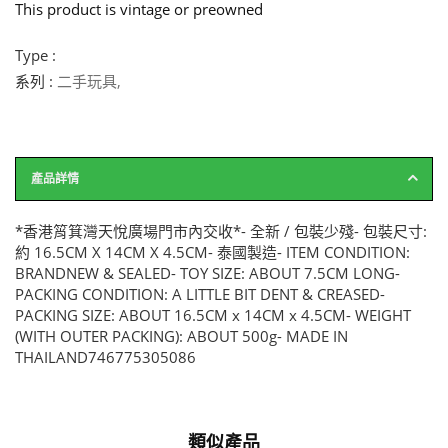
This product is vintage or preowned
Type :
系列 :
二手玩具
,
產品詳情
*香港筲箕灣天悅廣場門市內交收*- 全新 / 包裝少殘- 包裝尺寸:
約 16.5CM X 14CM X 4.5CM- 泰國製造- ITEM CONDITION:
BRANDNEW & SEALED- TOY SIZE: ABOUT 7.5CM LONG-
PACKING CONDITION: A LITTLE BIT DENT & CREASED-
PACKING SIZE: ABOUT 16.5CM x 14CM x 4.5CM- WEIGHT
(WITH OUTER PACKING): ABOUT 500g- MADE IN
THAILAND746775305086
類似產品