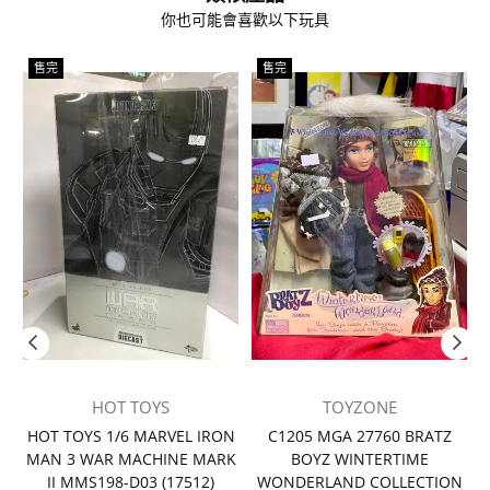
你也可能會喜歡以下玩具
售完
售完
HOT TOYS
TOYZONE
者
HOT TOYS 1/6 MARVEL IRON
C1205 MGA 27760 BRATZ
MAN 3 WAR MACHINE MARK
BOYZ WINTERTIME
II MMS198-D03 (17512)
WONDERLAND COLLECTION