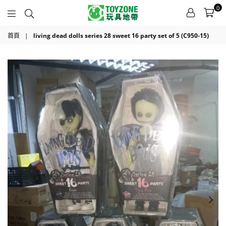
0
TOYZONE
首頁
|
living dead dolls series 28 sweet 16 party set of 5 (C950-15)