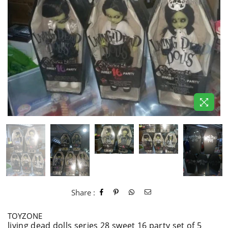
Share :
TOYZONE
living dead dolls series 28 sweet 16 party set of 5