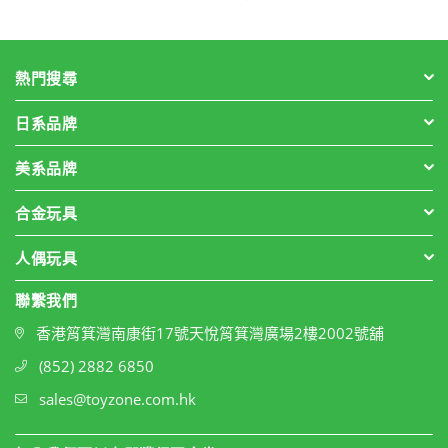
熱門搜尋
日系品牌
美系品牌
合金玩具
人偶玩具
聯繫我們
香港筲箕灣南康街17號天悅筲箕灣廣場2樓2002號舖
(852) 2882 6850
sales@toyzone.com.hk