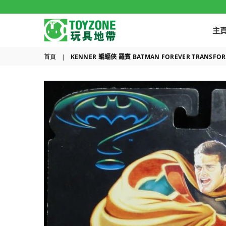
主
TOYZONE
首頁
|
KENNER 蝙蝠俠 羅賓 BATMAN FOREVER TRANSFORMIN