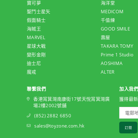
寶可夢
海洋堂
聖鬥士星矢
MEDICOM
假面騎士
千值練
海賊王
GOOD SMILE
MARVEL
壽屋
星球大戰
TAKARA TOMY
變形金剛
Prime 1 Studio
迪士尼
AOSHIMA
魔戒
ALTER
聯繫我們
加入我
香港筲箕灣南康街17號天悅筲箕灣廣
獲得最
場2樓2002號舖
(852) 2882 6850
sales@toyzone.com.hk
訂閱