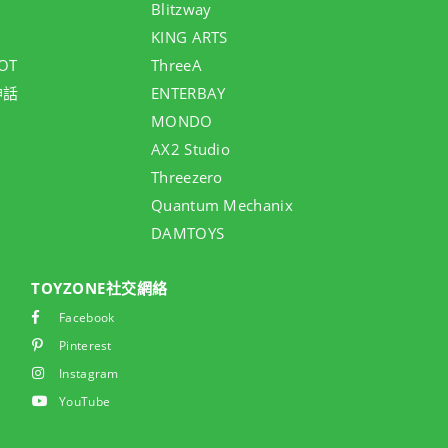
Blitzway
KING ARTS
OT
ThreeA
神話
ENTERBAY
MONDO
AX2 Studio
Threezero
Quantum Mechanix
DAMTOYS
TOYZONE社交網絡
Facebook
Pinterest
Instagram
YouTube