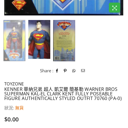
Share :
TOYZONE
KENNER 華納兄弟 超人 凱艾爾 簡基勒 WARNER BROS
SUPERMAN KAL-EL CLARK KENT FULLY POSEABLE
FIGURE AUTHENTICALLY STYLED OUTFIT 70760 (PA-0)
狀況:
無貨
價
$0.00
格