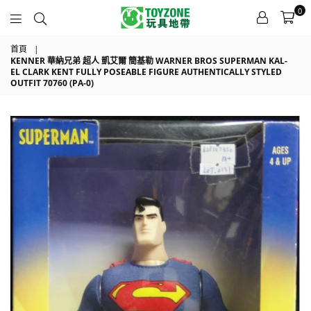
0
TOYZONE
首頁
|
KENNER 華納兄弟 超人 凱艾爾 簡基勒 WARNER BROS SUPERMAN KAL-
EL CLARK KENT FULLY POSEABLE FIGURE AUTHENTICALLY STYLED
OUTFIT 70760 (PA-0)