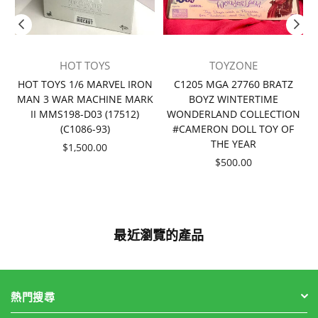
HOT TOYS
TOYZONE
者
HOT TOYS 1/6 MARVEL IRON
C1205 MGA 27760 BRATZ
MAN 3 WAR MACHINE MARK
BOYZ WINTERTIME
II MMS198-D03 (17512)
WONDERLAND COLLECTION
(C1086-93)
#CAMERON DOLL TOY OF
THE YEAR
價
$1,500.00
格
價
$500.00
格
最近瀏覽的產品
熱門搜尋