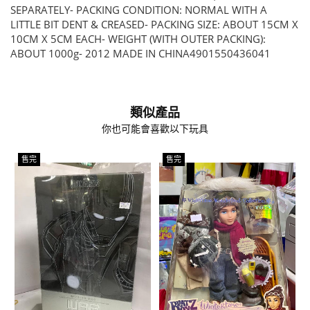
SEPARATELY- PACKING CONDITION: NORMAL WITH A
LITTLE BIT DENT & CREASED- PACKING SIZE: ABOUT 15CM X
10CM X 5CM EACH- WEIGHT (WITH OUTER PACKING):
ABOUT 1000g- 2012 MADE IN CHINA4901550436041
類似產品
你也可能會喜歡以下玩具
售完
售完