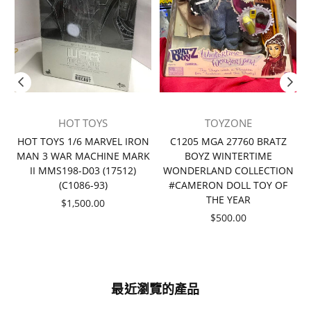
HOT TOYS
TOYZONE
者
HOT TOYS 1/6 MARVEL IRON
C1205 MGA 27760 BRATZ
MAN 3 WAR MACHINE MARK
BOYZ WINTERTIME
II MMS198-D03 (17512)
WONDERLAND COLLECTION
(C1086-93)
#CAMERON DOLL TOY OF
THE YEAR
價
$1,500.00
格
價
$500.00
格
最近瀏覽的產品