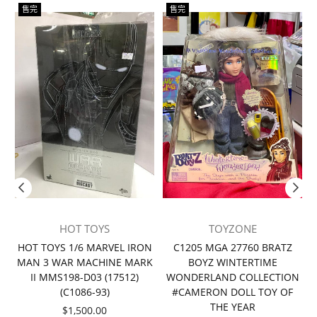
售完
售完
HOT TOYS
TOYZONE
者
HOT TOYS 1/6 MARVEL IRON
C1205 MGA 27760 BRATZ
MAN 3 WAR MACHINE MARK
BOYZ WINTERTIME
II MMS198-D03 (17512)
WONDERLAND COLLECTION
(C1086-93)
#CAMERON DOLL TOY OF
THE YEAR
價
$1,500.00