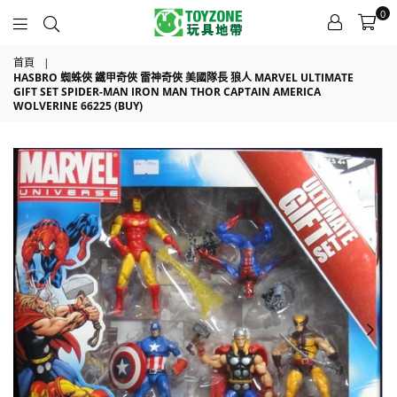
0
TOYZONE
首頁
|
HASBRO 蜘蛛俠 鐵甲奇俠 雷神奇俠 美國隊長 狼人 MARVEL ULTIMATE
GIFT SET SPIDER-MAN IRON MAN THOR CAPTAIN AMERICA
WOLVERINE 66225 (BUY)