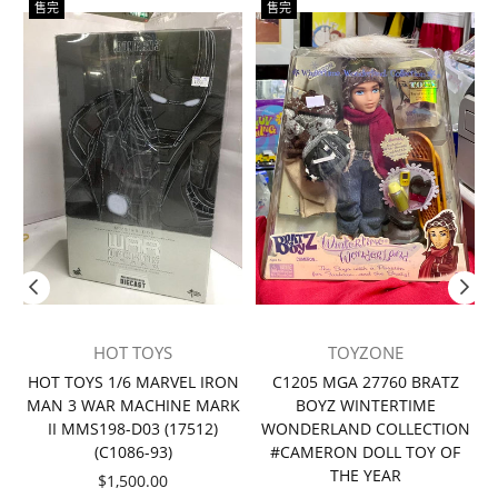
售完
售完
HOT TOYS
TOYZONE
者
HOT TOYS 1/6 MARVEL IRON
C1205 MGA 27760 BRATZ
MAN 3 WAR MACHINE MARK
BOYZ WINTERTIME
II MMS198-D03 (17512)
WONDERLAND COLLECTION
(C1086-93)
#CAMERON DOLL TOY OF
THE YEAR
價
$1,500.00