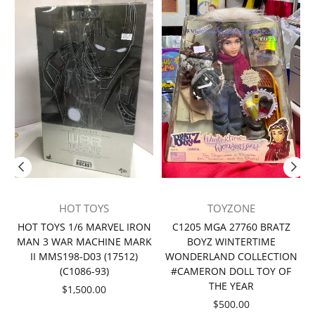
HOT TOYS
TOYZONE
者
HOT TOYS 1/6 MARVEL IRON
C1205 MGA 27760 BRATZ
MAN 3 WAR MACHINE MARK
BOYZ WINTERTIME
II MMS198-D03 (17512)
WONDERLAND COLLECTION
(C1086-93)
#CAMERON DOLL TOY OF
THE YEAR
價
$1,500.00
格
價
$500.00