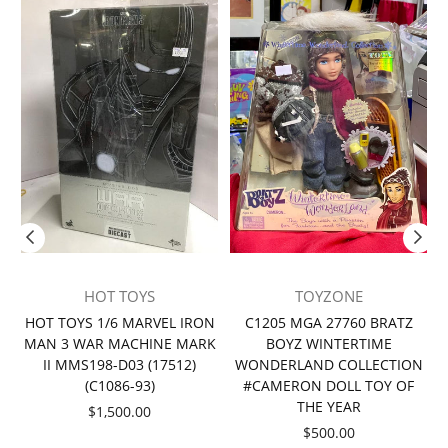
HOT TOYS
TOYZONE
者
HOT TOYS 1/6 MARVEL IRON
C1205 MGA 27760 BRATZ
MAN 3 WAR MACHINE MARK
BOYZ WINTERTIME
II MMS198-D03 (17512)
WONDERLAND COLLECTION
(C1086-93)
#CAMERON DOLL TOY OF
THE YEAR
價
$1,500.00
格
價
$500.00