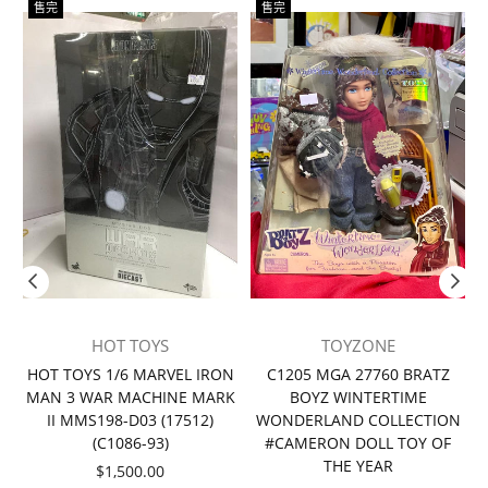
售完
售完
HOT TOYS
TOYZONE
者
HOT TOYS 1/6 MARVEL IRON
C1205 MGA 27760 BRATZ
MAN 3 WAR MACHINE MARK
BOYZ WINTERTIME
II MMS198-D03 (17512)
WONDERLAND COLLECTION
(C1086-93)
#CAMERON DOLL TOY OF
THE YEAR
價
$1,500.00