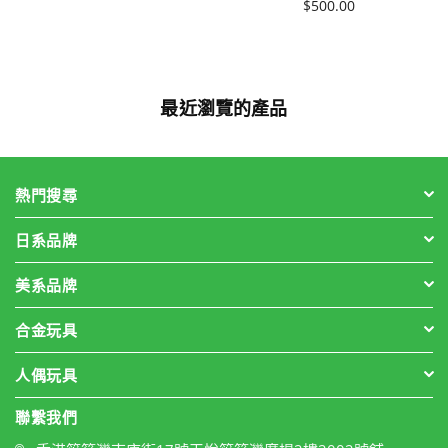
格
價
$500.00
格
最近瀏覽的產品
熱門搜尋
日系品牌
美系品牌
合金玩具
人偶玩具
聯繫我們