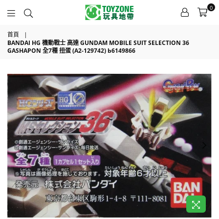
0
TOYZONE
首頁
|
BANDAI HG 機動戰士 高達 GUNDAM MOBILE SUIT SELECTION 36
GASHAPON 全7種 扭蛋 (A2-129742) b6149866