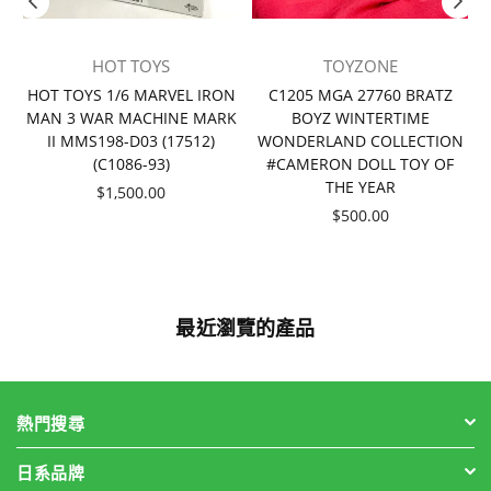
HOT TOYS
TOYZONE
者
HOT TOYS 1/6 MARVEL IRON
C1205 MGA 27760 BRATZ
MAN 3 WAR MACHINE MARK
BOYZ WINTERTIME
II MMS198-D03 (17512)
WONDERLAND COLLECTION
(C1086-93)
#CAMERON DOLL TOY OF
THE YEAR
價
$1,500.00
格
價
$500.00
格
最近瀏覽的產品
熱門搜尋
日系品牌