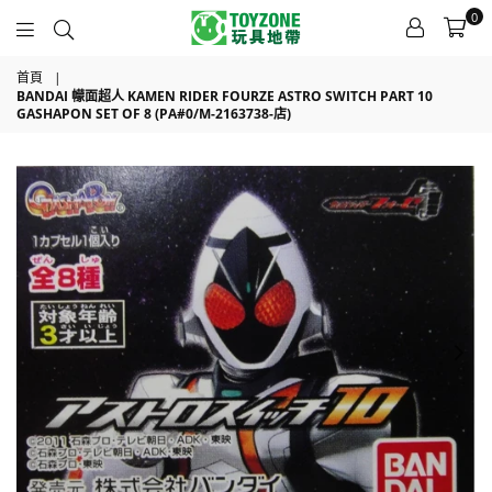
0
TOYZONE
首頁
|
BANDAI 幪面超人 KAMEN RIDER FOURZE ASTRO SWITCH PART 10
GASHAPON SET OF 8 (PA#0/M-2163738-店)