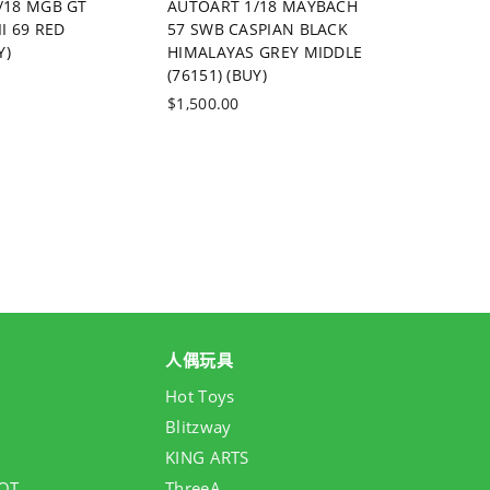
/18 MGB GT
AUTOART 1/18 MAYBACH
AUTOART
I 69 RED
57 SWB CASPIAN BLACK
350 200
Y)
HIMALAYAS GREY MIDDLE
PEARL (7
(76151) (BUY)
價
$1,500.0
價
格
$1,500.00
格
人偶玩具
Hot Toys
Blitzway
KING ARTS
OT
ThreeA