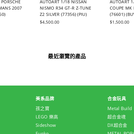
8 PORSCHE
AUTOART 1/18 NISSAN
AUTOART 1
MANS 2007
NISMO R34 GT-R Z-TUNE
COUPE MK I
60)
Z2 SILVER (77356) (PIU)
(76601) (BU
價
價
$4,500.00
$1,500.00
格
格
最近瀏覽的產品
美系品牌
合金玩具
孩之寶
Metal Build
LEGO 樂高
超合金魂
Sideshow
DX超合金
Funko
METAL ROB