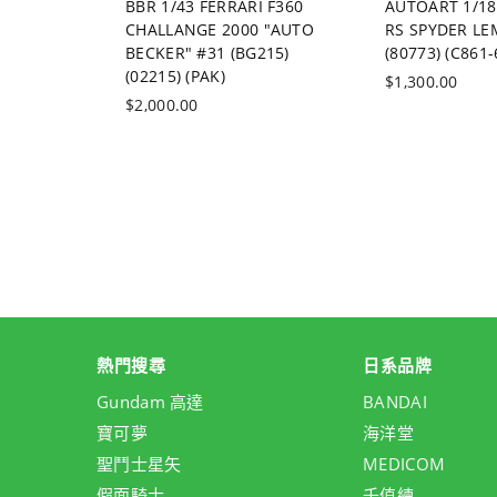
MW 2002
BBR 1/43 FERRARI F360
AUTOART 1/1
(70509)
CHALLANGE 2000 "AUTO
RS SPYDER LE
BECKER" #31 (BG215)
(80773) (C861-
(02215) (PAK)
價
$1,300.00
價
格
$2,000.00
格
熱門搜尋
日系品牌
Gundam 高達
BANDAI
寶可夢
海洋堂
聖鬥士星矢
MEDICOM
假面騎士
千值練