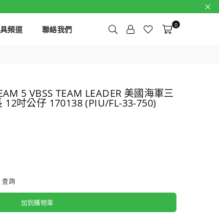
0
玩具頻道
聯絡我們
 TEAM 5 VBSS TEAM LEADER 美國海軍三
公仔 170138 (PIU/FL-33-750)
查詢
加到購物車