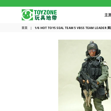
主
TOYZONE
首頁
|
1/6 HOT TOYS SEAL TEAM 5 VBSS TEAM LEAD