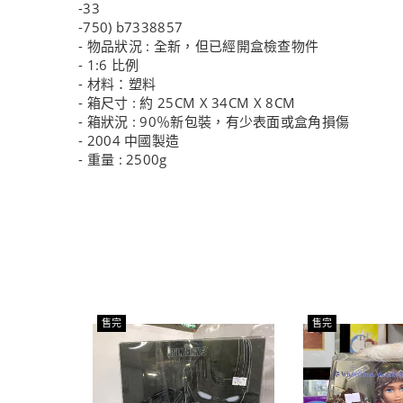
-33
-750) b7338857
- 物品狀況 : 全新，但已經開盒檢查物件
- 1:6 比例
- 材料：塑料
- 箱尺寸 : 約 25CM X 34CM X 8CM
- 箱狀況 : 90％新包裝，有少表面或盒角損傷
- 2004 中國製造
- 重量 : 2500g
售完
售完