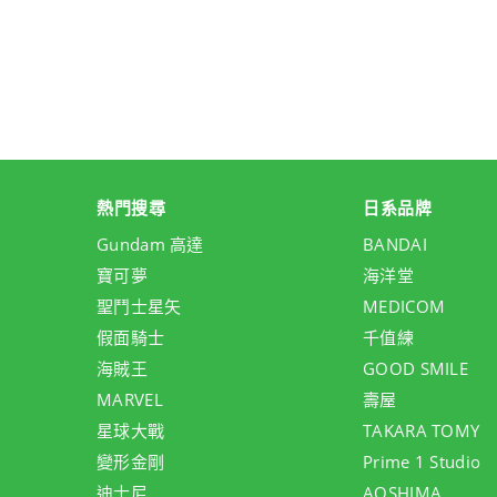
熱門搜尋
日系品牌
Gundam 高達
BANDAI
寶可夢
海洋堂
聖鬥士星矢
MEDICOM
假面騎士
千值練
海賊王
GOOD SMILE
MARVEL
壽屋
星球大戰
TAKARA TOMY
變形金剛
Prime 1 Studio
迪士尼
AOSHIMA