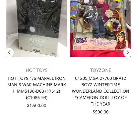
HOT TOYS
TOYZONE
者
HOT TOYS 1/6 MARVEL IRON
C1205 MGA 27760 BRATZ
MAN 3 WAR MACHINE MARK
BOYZ WINTERTIME
II MMS198-D03 (17512)
WONDERLAND COLLECTION
(C1086-93)
#CAMERON DOLL TOY OF
THE YEAR
價
$1,500.00
格
價
$500.00
格