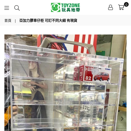
0
TOYZONE
首頁
|
亞加力膠車仔柜 可訂不同大細 有現貨